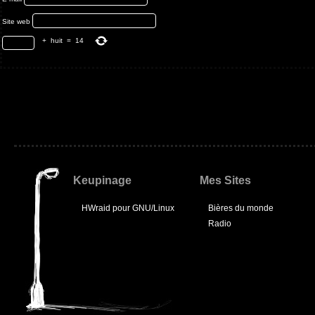
Site web
+
huit
=
14
Keupinage
Mes Sites
HWraid pour GNU/Linux
Bières du monde
Radio