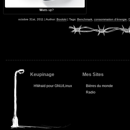
Watts up?
octobre 31st, 2011 | Author:
Booloki
| Tags:
Benchmark
,
consommation d'énergie
,
D
Keupinage
Mes Sites
HWraid pour GNU/Linux
Bières du monde
Radio