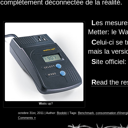
complètement déconnectée de la réalité.
Les mesures ont été effectuées avec un Watt
Metter: le W
Celui-ci se trouve aux alentours de 200$,
mais la versi
Site officiel
Read the re
Watts up?
octobre 31st, 2011 | Author:
Booloki
| Tags:
Benchmark
,
consommation d'énergi
Comments »