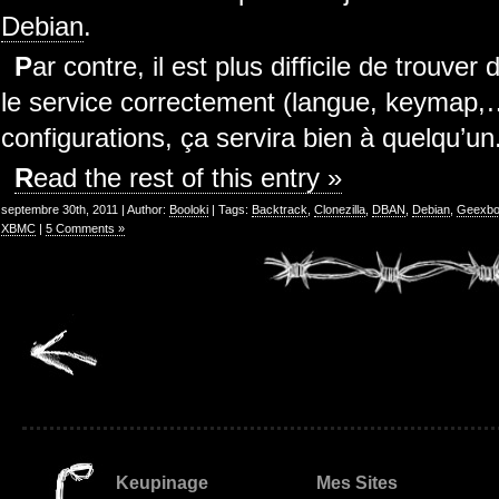
Debian
.
Par contre, il est plus difficile de trouver des options correctes pour fournir
le service correctement (langue, keymap,
configurations, ça servira bien à quelqu’un
Read the rest of this entry »
septembre 30th, 2011 | Author:
Booloki
| Tags:
Backtrack
,
Clonezilla
,
DBAN
,
Debian
,
Geexb
XBMC
|
5 Comments »
Keupinage
Mes Sites