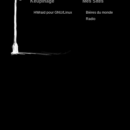
Keupinage
Mes Sites
HWraid pour GNU/Linux
Bières du monde
Radio