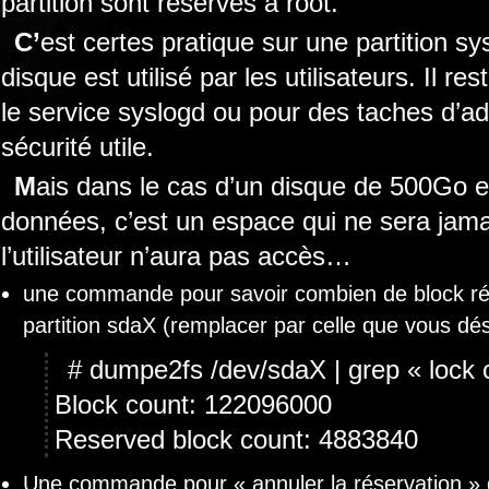
partition sont réservés à root.
C’est certes pratique sur une partition système dans le cas où tous le
disque est utilisé par les utilisateurs. Il r
le service syslogd ou pour des taches d’adm
sécurité utile.
Mais dans le cas d’un disque de 500Go en ext3 contenant uniquement des
données, c’est un espace qui ne sera jamais
l’utilisateur n’aura pas accès…
une commande pour savoir combien de block rés
partition sdaX (remplacer par celle que vous dés
# dumpe2fs /dev/sdaX | grep « lock 
Block count: 122096000
Reserved block count: 4883840
Une commande pour « annuler la réservation » 