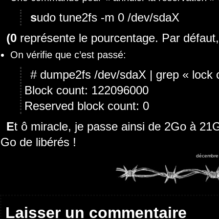
sudo tune2fs -m 0 /dev/sdaX
(0 représente le pourcentage. Par défaut, 
On vérifie que c’est passé:
# dumpe2fs /dev/sdaX | grep « lock 
Block count: 122096000
Reserved block count: 0
Et ô miracle, je passe ainsi de 2Go à 21G de libre sur 500 Go ! donc 19
Go de libérés !
décembre 
Laisser un commentaire