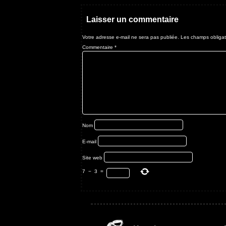
Laisser un commentaire
Votre adresse e-mail ne sera pas publiée.
Les champs obligat
Commentaire
*
Nom
E-mail
Site web
7
−
3
=