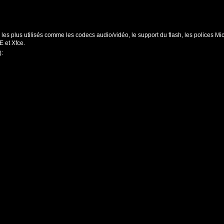
 et Xfce.
):