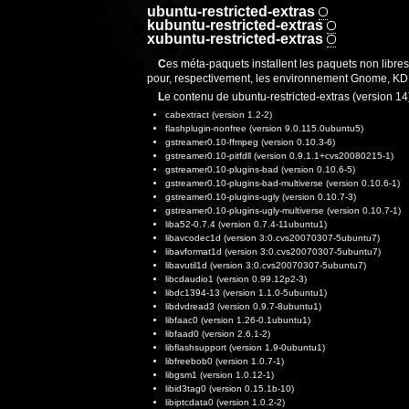
ubuntu-restricted-extras
kubuntu-restricted-extras
xubuntu-restricted-extras
Ces méta-paquets installent les paquets non libres les plus utilisés comme les codecs audio/vidéo, le support du flash, les polices Microsoft…
pour, respectivement, les environnement Gnome, KDE
Le contenu de ubuntu-restricted-extras (version 14
cabextract (version 1.2-2)
flashplugin-nonfree (version 9.0.115.0ubuntu5)
gstreamer0.10-ffmpeg (version 0.10.3-6)
gstreamer0.10-pitfdll (version 0.9.1.1+cvs20080215-1)
gstreamer0.10-plugins-bad (version 0.10.6-5)
gstreamer0.10-plugins-bad-multiverse (version 0.10.6-1)
gstreamer0.10-plugins-ugly (version 0.10.7-3)
gstreamer0.10-plugins-ugly-multiverse (version 0.10.7-1)
liba52-0.7.4 (version 0.7.4-11ubuntu1)
libavcodec1d (version 3:0.cvs20070307-5ubuntu7)
libavformat1d (version 3:0.cvs20070307-5ubuntu7)
libavutil1d (version 3:0.cvs20070307-5ubuntu7)
libcdaudio1 (version 0.99.12p2-3)
libdc1394-13 (version 1.1.0-5ubuntu1)
libdvdread3 (version 0.9.7-8ubuntu1)
libfaac0 (version 1.26-0.1ubuntu1)
libfaad0 (version 2.6.1-2)
libflashsupport (version 1.9-0ubuntu1)
libfreebob0 (version 1.0.7-1)
libgsm1 (version 1.0.12-1)
libid3tag0 (version 0.15.1b-10)
libiptcdata0 (version 1.0.2-2)