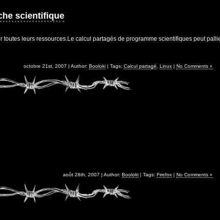
che scientifique
octobre 21st, 2007 | Author:
Booloki
| Tags:
Calcul partagé
,
Linux
|
No Comments »
août 28th, 2007 | Author:
Booloki
| Tags:
Firefox
|
No Comments »