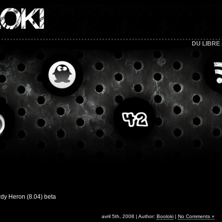
OKI
DU LIBRE
rdy Heron (8.04) beta
avril 5th, 2008 | Author:
Booloki
|
No Comments »