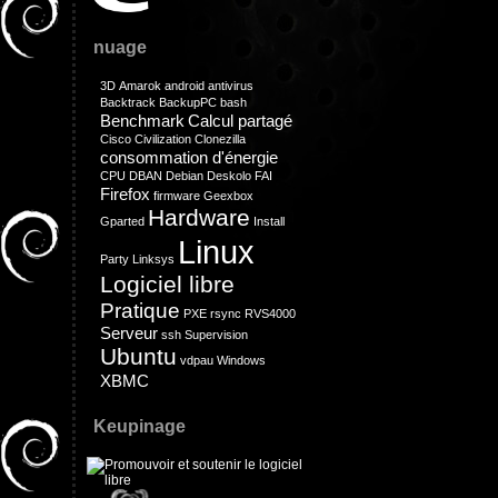
nuage
3D
Amarok
android
antivirus
Backtrack
BackupPC
bash
Benchmark
Calcul partagé
Cisco
Civilization
Clonezilla
consommation d'énergie
CPU
DBAN
Debian
Deskolo
FAI
Firefox
firmware
Geexbox
Hardware
Gparted
Install
Linux
Party
Linksys
Logiciel libre
Pratique
PXE
rsync
RVS4000
Serveur
ssh
Supervision
Ubuntu
vdpau
Windows
XBMC
Keupinage